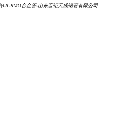
mo钢管|42CRMO合金管-山东宏钜天成钢管有限公司