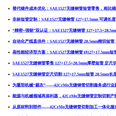
替代锻件成本优化：SAE1527无缝钢管短管零售，相比
非标短管定制：SAE1527无缝钢管 127×17.5mm 可调长度
“精密+强韧”双认证：SAE1527无缝钢管 127×17.5×
自动化产线直供件：SAE1527无缝钢管 28.5mm精切短
高性能经济型方案：SAE1527无缝钢管 Ø127×17.5mm短
SAE1527无缝钢管零售 127×17.5×28.5mm厚壁短管 定尺
SAE1527无缝钢管定尺切割 127×17.5mm短管 28.5m
为重型机械“裁衣”——42CrMo无缝钢管切割服务成行业
能源与机械领域再添利器，42CrMo无缝钢管定制切割产
从原材料到部件——42CrMo无缝钢管切割加工一体化服