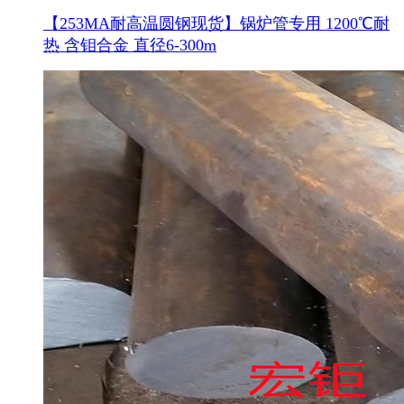
【253MA耐高温圆钢现货】锅炉管专用 1200℃耐
热 含钼合金 直径6-300m