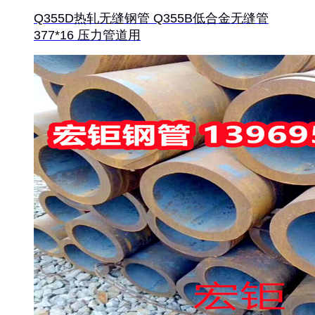
Q355D热轧无缝钢管 Q355B低合金无缝管
377*16 压力管道用