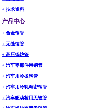
+
技术资料
产品中心
+
合金钢管
+
无缝钢管
+
高压锅炉管
+
汽车零部件用钢管
+
汽车用冷拔钢管
+
汽车用冷轧精密钢管
+
汽车驱动桥用无缝管