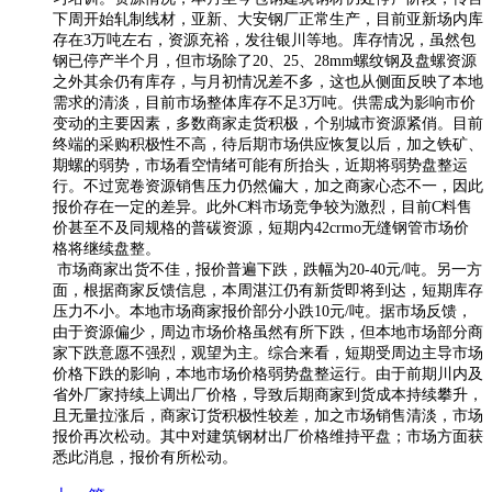
下周开始轧制线材，亚新、大安钢厂正常生产，目前亚新场内库
存在3万吨左右，资源充裕，发往银川等地。库存情况，虽然包
钢已停产半个月，但市场除了20、25、28mm螺纹钢及盘螺资源
之外其余仍有库存，与月初情况差不多，这也从侧面反映了本地
需求的清淡，目前市场整体库存不足3万吨。供需成为影响市价
变动的主要因素，多数商家走货积极，个别城市资源紧俏。目前
终端的采购积极性不高，待后期市场供应恢复以后，加之铁矿、
期螺的弱势，市场看空情绪可能有所抬头，近期将弱势盘整运
行。不过宽卷资源销售压力仍然偏大，加之商家心态不一，因此
报价存在一定的差异。此外C料市场竞争较为激烈，目前C料售
价甚至不及同规格的普碳资源，短期内42crmo无缝钢管市场价
格将继续盘整。
市场商家出货不佳，报价普遍下跌，跌幅为20-40元/吨。另一方
面，根据商家反馈信息，本周湛江仍有新货即将到达，短期库存
压力不小。本地市场商家报价部分小跌10元/吨。据市场反馈，
由于资源偏少，周边市场价格虽然有所下跌，但本地市场部分商
家下跌意愿不强烈，观望为主。综合来看，短期受周边主导市场
价格下跌的影响，本地市场价格弱势盘整运行。由于前期川内及
省外厂家持续上调出厂价格，导致后期商家到货成本持续攀升，
且无量拉涨后，商家订货积极性较差，加之市场销售清淡，市场
报价再次松动。其中对建筑钢材出厂价格维持平盘；市场方面获
悉此消息，报价有所松动。